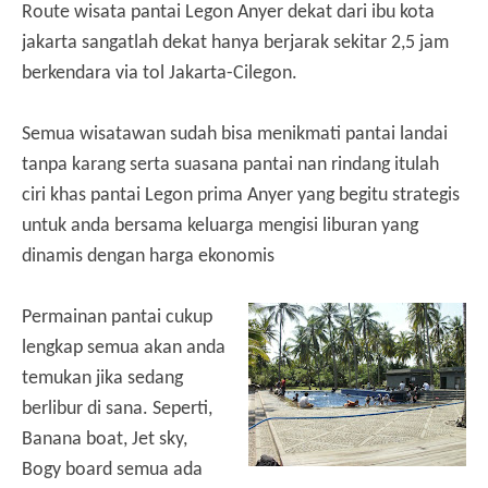
Route wisata pantai Legon Anyer dekat dari ibu kota
jakarta sangatlah dekat hanya berjarak sekitar 2,5 jam
berkendara via tol Jakarta-Cilegon.
Semua wisatawan sudah bisa menikmati pantai landai
tanpa karang serta suasana pantai nan rindang itulah
ciri khas pantai Legon prima Anyer yang begitu strategis
untuk anda bersama keluarga mengisi liburan yang
dinamis dengan harga ekonomis
Permainan pantai cukup
lengkap semua akan anda
temukan jika sedang
berlibur di sana. Seperti,
Banana boat, Jet sky,
Bogy board semua ada