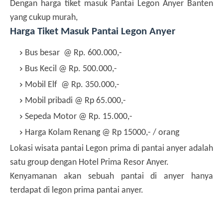
Dengan harga tiket masuk Pantai Legon Anyer Banten
yang cukup murah,
Harga Tiket Masuk Pantai Legon Anyer
Bus besar @ Rp. 600.000,-
Bus Kecil @ Rp. 500.000,-
Mobil Elf @ Rp. 350.000,-
Mobil pribadi @ Rp 65.000,-
Sepeda Motor @ Rp. 15.000,-
Harga Kolam Renang @ Rp 15000,- / orang
Lokasi wisata pantai Legon prima di pantai anyer adalah
satu group dengan Hotel Prima Resor Anyer.
Kenyamanan akan sebuah pantai di anyer hanya
terdapat di legon prima pantai anyer.