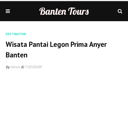
DESTINATION
Wisata Pantai Legon Prima Anyer
Banten
by
Admin
di
7:00:00 AM