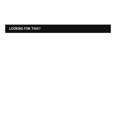
LOOKING FOR THIS?