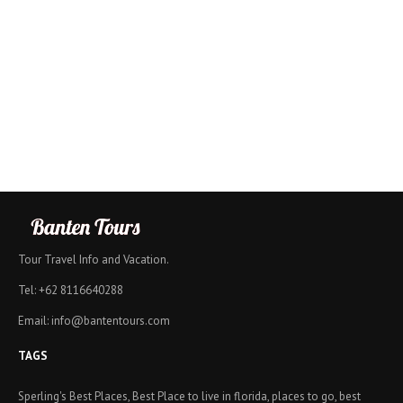
Tour Travel Info and Vacation.
Tel: +62 8116640288
Email: info@bantentours.com
TAGS
Sperling's Best Places, Best Place to live in florida, places to go, best