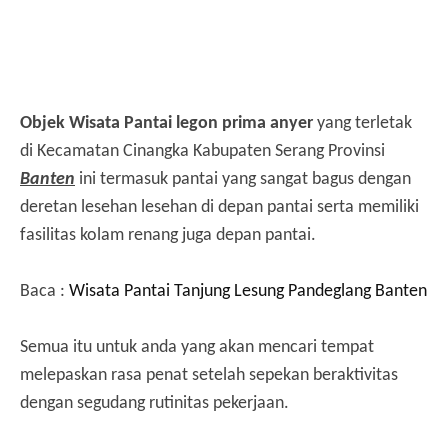
Objek Wisata Pantai legon prima anyer
yang terletak
di Kecamatan Cinangka Kabupaten Serang Provinsi
Banten
ini termasuk pantai yang sangat bagus dengan
deretan lesehan lesehan di depan pantai serta memiliki
fasilitas kolam renang juga depan pantai.
Baca :
Wisata Pantai Tanjung Lesung Pandeglang Banten
Semua itu untuk anda yang akan mencari tempat
melepaskan rasa penat setelah sepekan beraktivitas
dengan segudang rutinitas pekerjaan.