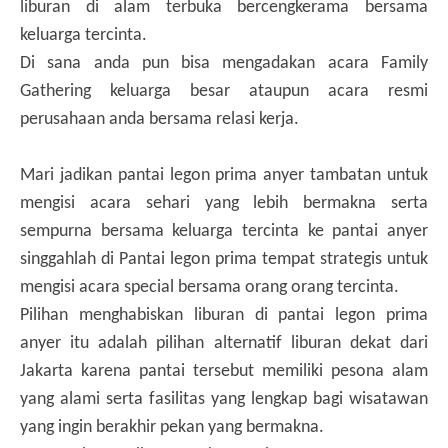
liburan di alam terbuka bercengkerama bersama
keluarga tercinta.
Di sana anda pun bisa mengadakan acara Family
Gathering keluarga besar ataupun acara resmi
perusahaan anda bersama relasi kerja.
Mari jadikan pantai legon prima anyer tambatan untuk
mengisi acara sehari yang lebih bermakna serta
sempurna bersama keluarga tercinta ke pantai anyer
singgahlah di Pantai legon prima tempat strategis untuk
mengisi acara special bersama orang orang tercinta.
Pilihan menghabiskan liburan di pantai legon prima
anyer itu adalah pilihan alternatif liburan dekat dari
Jakarta karena pantai tersebut memiliki pesona alam
yang alami serta fasilitas yang lengkap bagi wisatawan
yang ingin berakhir pekan yang bermakna.