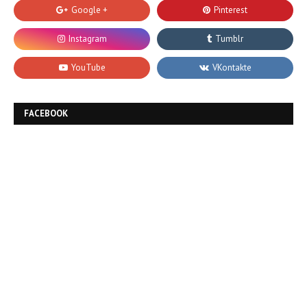
FACEBOOK