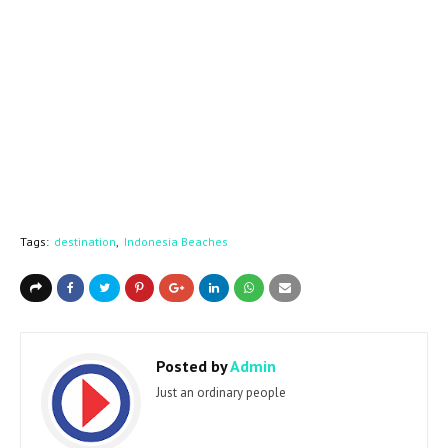
Tags:
destination
Indonesia Beaches
Posted by
Admin
Just an ordinary people