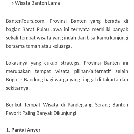
Wisata Banten Lama
BantenTours.com, Provinsi Banten yang berada di
bagian Barat Pulau Jawa ini ternyata memiliki banyak
sekali tempat wisata yang indah dan bisa kamu kunjungi
bersama teman atau keluarga.
Lokasinya yang cukup strategis, Provinsi Banten ini
merupakan tempat wisata pilihan/alternatif selain
Bogor - Bandung bagi warga yang tinggal di Jakarta dan
sekitarnya.
Berikut
Tempat Wisata di Pandeglang Serang Banten
Favorit Paling Banyak Dikunjungi
1. Pantai Anyer