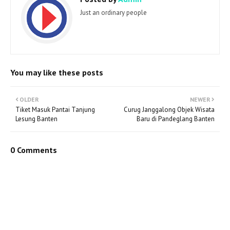
Just an ordinary people
You may like these posts
OLDER
NEWER
Tiket Masuk Pantai Tanjung
Curug Janggalong Objek Wisata
Lesung Banten
Baru di Pandeglang Banten
0 Comments