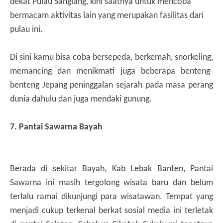
dekat Pulau Sangiang, kini saatnya untuk mencoba
bermacam aktivitas lain yang merupakan fasilitas dari
pulau ini.
Di sini kamu bisa coba bersepeda, berkemah, snorkeling,
memancing dan menikmati juga beberapa benteng-
benteng Jepang peninggalan sejarah pada masa perang
dunia dahulu dan juga mendaki gunung.
7. Pantai Sawarna Bayah
Berada di sekitar Bayah, Kab Lebak Banten, Pantai
Sawarna ini masih tergolong wisata baru dan belum
terlalu ramai dikunjungi para wisatawan. Tempat yang
menjadi cukup terkenal berkat sosial media ini terletak