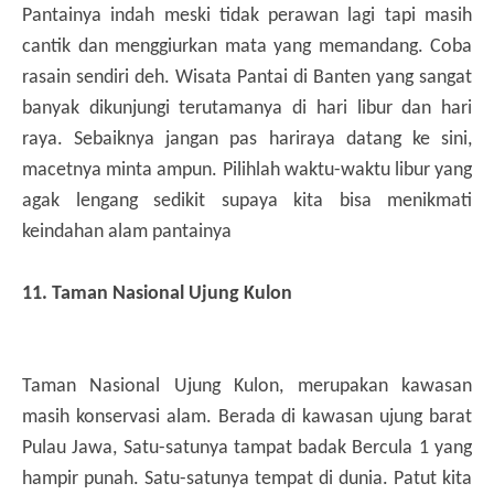
Pantainya indah meski tidak perawan lagi tapi masih
cantik dan menggiurkan mata yang memandang. Coba
rasain sendiri deh. Wisata Pantai di Banten yang sangat
banyak dikunjungi terutamanya di hari libur dan hari
raya. Sebaiknya jangan pas hariraya datang ke sini,
macetnya minta ampun. Pilihlah waktu-waktu libur yang
agak lengang sedikit supaya kita bisa menikmati
keindahan alam pantainya
11. Taman Nasional Ujung Kulon
Taman Nasional Ujung Kulon, merupakan kawasan
masih konservasi alam. Berada di kawasan ujung barat
Pulau Jawa, Satu-satunya tampat badak Bercula 1 yang
hampir punah. Satu-satunya tempat di dunia. Patut kita