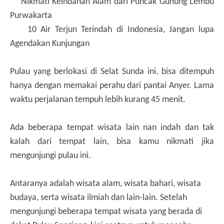
Nikmati Keindahan Alam dari Puncak Gunung Lembu
Purwakarta
10 Air Terjun Terindah di Indonesia, Jangan lupa
Agendakan Kunjungan
Pulau yang berlokasi di Selat Sunda ini, bisa ditempuh
hanya dengan memakai perahu dari pantai Anyer. Lama
waktu perjalanan tempuh lebih kurang 45 menit.
Ada beberapa tempat wisata lain nan indah dan tak
kalah dari tempat lain, bisa kamu nikmati jika
mengunjungi pulau ini.
Antaranya adalah wisata alam, wisata bahari, wisata
budaya, serta wisata ilmiah dan lain-lain. Setelah
mengunjungi beberapa tempat wisata yang berada di